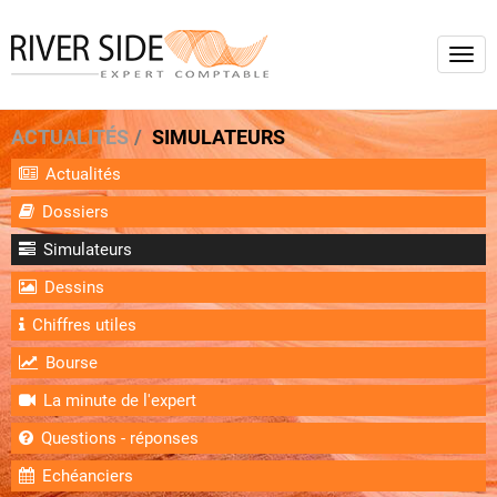
Togg
navi
ACTUALITÉS
SIMULATEURS
Actualités
Dossiers
Simulateurs
Dessins
Chiffres utiles
Bourse
La minute de l'expert
Questions - réponses
Echéanciers