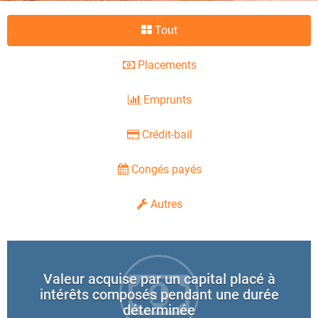
Tout
Placements
Emprunts
Crédit-bail
Congés payés
Autres
Valeur acquise par un capital placé à
intérêts composés pendant une durée
déterminée